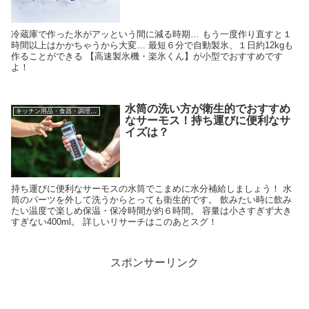
冷蔵庫で作った氷がアッという間に減る時期… もう一度作り直すと１
時間以上はかかちゃうから大変… 最短６分で自動製氷、１日約12kgも
作ることができる 【高速製氷機・楽氷くん】が小型でおすすめです
よ！
水筒の洗い方が衛生的でおすすめ
キッチン用品・食器・調理器具
なサーモス！持ち運びに便利なサ
イズは？
持ち運びに便利なサーモスの水筒でこまめに水分補給しましょう！ 水
筒のパーツを外して洗うからとっても衛生的です。 飲みたい時に飲み
たい温度で楽しめ保温・保冷時間が約６時間。 容量は小さすぎず大き
すぎない400ml。 詳しいリサーチはこのあとスグ！
スポンサーリンク