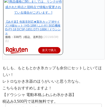
【あす楽】包装非対応★製氷カップ Mサイ
ズ | 4個セット | HS-18M | ふた付 | 対応機種
IS-FY-18 DCSP-1851 DTY-18BK | ドウシシ
ャ
価格：338円（税込、送料別)
(2019/8/3時
点)
楽天で購入
もしも、もともとかき氷カップも余分にセットしといてほ
しい！
レトロなかき氷器のほうがいいと思う方なら、
こちらをおすすめしますよ！
【ドウシシャ 電動本格ふわふわ氷かき器】
税込み3,500円で送料無料です。