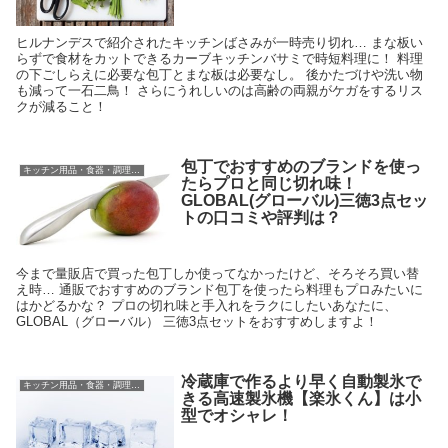
ヒルナンデスで紹介されたキッチンばさみが一時売り切れ… まな板い
らずで食材をカットできるカーブキッチンバサミで時短料理に！ 料理
の下ごしらえに必要な包丁とまな板は必要なし。 後かたづけや洗い物
も減って一石二鳥！ さらにうれしいのは高齢の両親がケガをするリス
クが減ること！
包丁でおすすめのブランドを使っ
キッチン用品・食器・調理器具
たらプロと同じ切れ味！
GLOBAL(グローバル)三徳3点セッ
トの口コミや評判は？
今まで量販店で買った包丁しか使ってなかったけど、そろそろ買い替
え時… 通販でおすすめのブランド包丁を使ったら料理もプロみたいに
はかどるかな？ プロの切れ味と手入れをラクにしたいあなたに、
GLOBAL（グローバル） 三徳3点セットをおすすめしますよ！
冷蔵庫で作るより早く自動製氷で
キッチン用品・食器・調理器具
きる高速製氷機【楽氷くん】は小
型でオシャレ！