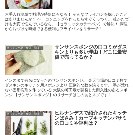
お手入れ簡単で料理が時短にもなる！ そんなフライパンを探したこと
はありませんか？ ベーコンエッグを作ったらすぐくっつく… 後かたづ
けも大変で悩んでいるなら、【セラミックカラーパン】で解決！ 調理
から片づけを時短できる便利なフライパンをリサーチ！
サンサンスポンジの口コミがダス
キッチン用品・食器・調理器具
キンよりも多い理由！どこに最安
値で売ってるか？
インスタで有名になったのサンサンスポンジ。 楽天市場の口コミ数で
ダスキンのキッチン用スポンジより 圧倒的な数を誇ります。 手が荒れ
ない固形洗剤を作っている 大阪の町工場が開発した耐久性のあるスポ
ンジ 【サンサンスポンジ】のリサーチはこのあとスグです！
ヒルナンデスで紹介されたキッチ
キッチン用品・食器・調理器具
ンばさみ！カーブキッチンバサミ
の口コミや評判は？