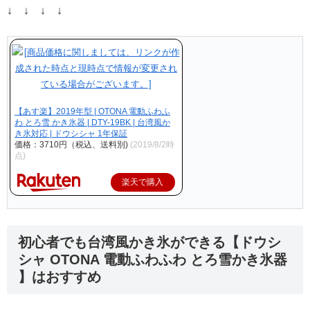
↓ ↓ ↓ ↓
【あす楽】2019年型 | OTONA 電動ふわふ
わ とろ雪 かき氷器 | DTY-19BK | 台湾風か
き氷対応 | ドウシシャ 1年保証
価格：3710円（税込、送料別)
(2019/8/2時
点)
楽天で購入
初心者でも台湾風かき氷ができる【ドウシ
シャ OTONA 電動ふわふわ とろ雪かき氷器
】はおすすめ