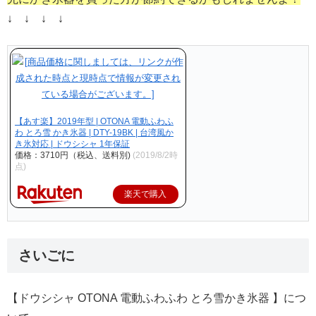
↓ ↓ ↓ ↓
【あす楽】2019年型 | OTONA 電動ふわふ
わ とろ雪 かき氷器 | DTY-19BK | 台湾風か
き氷対応 | ドウシシャ 1年保証
価格：3710円（税込、送料別)
(2019/8/2時
点)
楽天で購入
さいごに
【ドウシシャ OTONA 電動ふわふわ とろ雪かき氷器 】につ